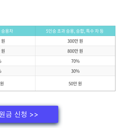
하 승용차
5인승 초과 승용, 승합, 특수 차 등
 원
300만 원
 원
800만 원
%
70%
%
30%
 원
50만 원
원금 신청 >>