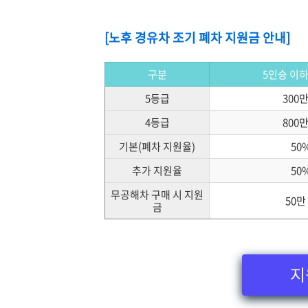
[노후 경유차 조기 폐차 지원금 안내]
구분
5인승 이
5등급
300만
4등급
800만
기본(폐차 지원율)
50
추가 지원율
50
무공해차 구매 시 지원
50만
금
지