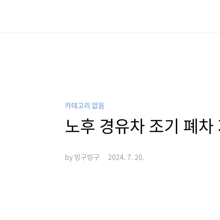
본문 바로가기
카테고리 없음
노후 경유차 조기 폐차 
by 빙구빙구
2024. 7. 20.