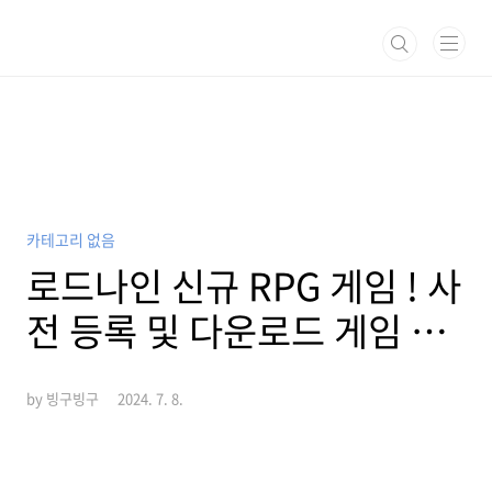
본문 바로가기
카테고리 없음
로드나인 신규 RPG 게임 ! 사
전 등록 및 다운로드 게임 사
양, 캐릭터, 무기 종류 총 정
by 빙구빙구
2024. 7. 8.
리!