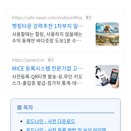
https://cafe.naver.com/skybluei4feq
광고
펫핑타운 강력추천 1차부지 일반
분양중
사용할때는 힐링, 사용하지 않을때는
수익 동해안 바다조망 도보1분 수익
형캠핑별장지 동해안 바다조망 도보1
분거리 반려동물과 함께하는 우리가
족 주말전용 수익형 캠핑별장
https://govent.kr
광고
MICE 등록시스템 전문기업 고벤
트
사전등록-QR티켓 발송-유.무인 키오
스크-출입증 발급-참가자 통계-데이
터 관리, 모바일 및 키오스크 기술을
이용한 등록시스템으로 참가자에게
행복한 경험 제공
≣
목차
로드나인 - 사전 다운로드
로드나인 - 사전 등록 방법 및 보상 아이템