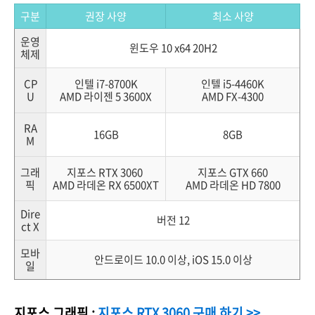
구분
권장 사양
최소 사양
운영
윈도우 10 x64 20H2
체제
CP
인텔 i7-8700K
인텔 i5-4460K
U
AMD 라이젠 5 3600X
AMD FX-4300
RA
16GB
8GB
M
그래
지포스 RTX 3060
지포스 GTX 660
픽
AMD 라데온 RX 6500XT
AMD 라데온 HD 7800
Dire
버전 12
ct X
모바
안드로이드 10.0 이상, iOS 15.0 이상
일
지포스 그래픽 :
지포스 RTX 3060 구매 하기 >>