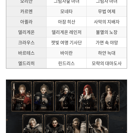
모리안
그림자숲 마녀
그림자 마녀
카르멘
모네타
무법 여제
아퀼라
아잠 히산
사막의 지배자
델리게온
델리게온 레인저
불멸의 노장
크라우스
잿빛 여명 기사단
가면 속 야망
바르테스
바이란
하얀 늑대
엘드리히
린드리스
모략의 대마도사