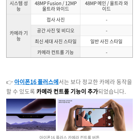
시스템 성
48MP Fusion / 12MP
48MP 메인 / 울트라 와
능
울트라 와이드
이드
접사 사진
-
공간 사진 및 비디오
-
카메라 기
능
최신 세대 사진 스타일
일반 사진 스타일
카메라 컨트롤 기능
-
👉
아이폰16 플러스에
서는 보다 정교한 카메라 동작을
할 수 있도록
카메라 컨트롤 기능이 추가
되었습니다.
아이폰16 플러스 카메라 컨트롤 버튼