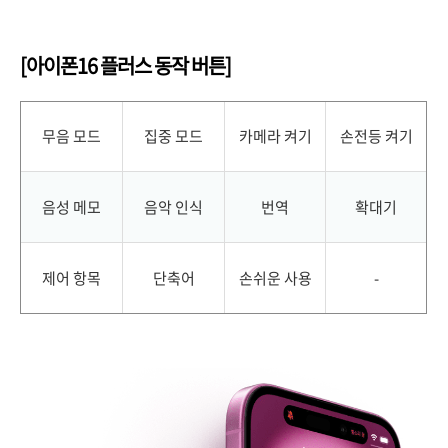
[아이폰16 플러스 동작 버튼]
무음 모드
집중 모드
카메라 켜기
손전등 켜기
음성 메모
음악 인식
번역
확대기
제어 항목
단축어
손쉬운 사용
-