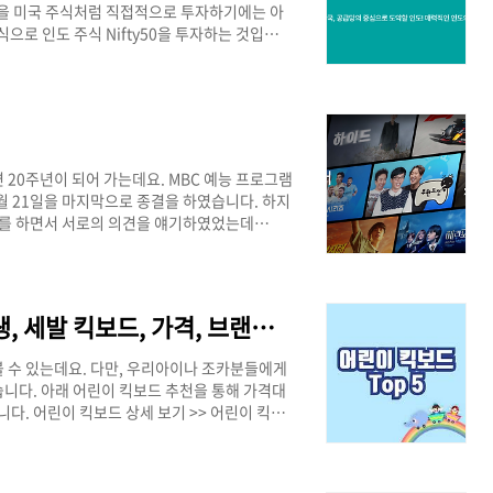
식을 미국 주식처럼 직접적으로 투자하기에는 아
식으로 인도 주식 Nifty50을 투자하는 것입니
네이버웹툰 나스닥 투자보기 >> [현대차 인도 주식
2024년 10월 7일보완서류 제출 예정2024
 20주년이 되어 가는데요. MBC 예능 프로그램
4월 21일을 마지막으로 종결을 하였습니다. 하지
기를 하면서 서로의 의견을 얘기하였었는데
수는 20주년에는 다 같이 모여서 사랑해준 팬들
,하하의 경우 쉽게 얘기할 수 없는 것 같다고 하
비를 한다고 했던게 사실인지는 조금 더 지켜봐야
전 등 재밌는 부분만도 볼 수가 있어 아래 쿠팡
어린이 킥보드 추천 Top5! (초등학생, 세발 킥보드, 가격, 브랜드 종류)
 수 있는데요. 다만, 우리아이나 조카분들에게
니다. 아래 어린이 킥보드 추천을 통해 가격대
니다. 어린이 킥보드 상세 보기 >> 어린이 킥보
이 구매하시는 킥보드가 어떤 것인지 한 번 알아
p5 보기 >> 모델가격무게KC 안전인증 마크구분
우 킥보드41,000원 ~2.8kgO보러가기 >>스테