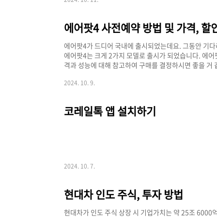
니라 락커 시즌패스 판매까지 선착순으로 진행되니 빠르
거 같아요. 비발디파크 홈페이지 가기 >>스키장 장비 종
티켓 판매 일정티켓 구매 방법비고특가 1차10/21 ~ 11
에어팟4가 드디어 국내에 출시되었는데요. 그동안 기다
에어팟4는 크게 2가지 모델로 출시가 되었습니다. 에어
격과 성능에 대해 참고하여 구매를 결정하시면 좋을 거 같
팟4 가격 요약]에어팟4 일반 모델199,000원에어팟4 노
2024. 10. 9.
어팟4 사전예약 혜택 에어팟4 구매 시 가장 할인 및 혜
데요. 보통 일반 물량이 모두 안정화가 되면 언제든지 구
줄어들 수가 있는데요. 아래 쿠팡에서 구매 시 총 4가지
코레일톡 앱 설치하기
2024. 10. 7.
현대차 인도 주식, 투자 방법
현대차가 인도 주식 상장 시 기업가치는 약 25조 600