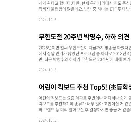
개가 된다고 합니다.다만, 현재 우리나라에서 인도 주
직까지 불편함이 많은데요. 방법 중 하나는 ETF 투자 방
다. Nifty50 알아보기 >>인도주식 투자 알아보기 >>
2024. 10. 6.
상장 요약]2024년 6월인도증권거래위원회 예비서류 제출
년 10월 22일주식 상장 가능성 높음
무한도전 20주년 박명수, 하하 의견
2025년이면 벌써 무한도전이 지금까지 방송을 하였다면
에서 정말 인기가 많았던 프로그램 중 하나로 2018년 
만, 최근 박명수와 하하가 무한도전 20주년에 대해 얘
요. 무한도전 다시보기 >> 무한도전 20주년 의견 박명
2024. 10. 5.
에게 감사의 인사를 하는 정도로 했으면 좋겠다고 하였고
였는데요. MBC에서 과연 무한도전 20주년에 대한 준
할 거 같은데요. 현재 쿠팡플레이에서 무한도전 핵심 버
플..
어린이 킥보드는 요즘 아파트 주변이나 어디서나 쉽게 볼
킥보드를 추천하기에 종류가 너무 많아 고민이실 거 같습
와 브랜드 등 미리 알아보신 후 결정하시면 좋을 거 같습
드 Top5 어린이 킥보드가 종류가 많아 아래 많은 분들
2024. 10. 5.
보겠습니다. [어린이 킥보드 Top5]어린이 킥보드 To
신비, 금비 킥보드45,000원 ~3.2kgO보러가기 >>미코