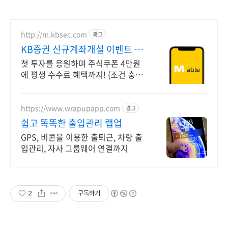
http://m.kbsec.com
광고
KB증권 신규계좌개설 이벤트 국
내주식쿠폰 최대 5만원
첫 투자를 응원하며 주식쿠폰 4만원
에 평생 수수료 혜택까지! (조건 충족
시) Young 고객님은 국내주식쿠폰 5
만원! (1986년 이후 출생)
https://www.wrapupapp.com
광고
쉽고 똑똑한 출입관리 랩업
GPS, 비콘을 이용한 출퇴근, 차량 출
입관리, 자사 그룹웨어 연결까지
2
구독하기