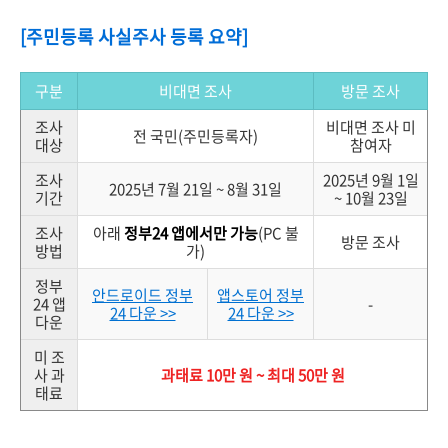
[주민등록 사실주사 등록 요약]
구분
비대면 조사
방문 조사
조사
비대면 조사 미
전 국민(주민등록자)
대상
참여자
조사
2025년 9월 1일
2025년 7월 21일 ~ 8월 31일
기간
~ 10월 23일
조사
아래
정부24 앱에서만 가능
(PC 불
방문 조사
방법
가)
정부
안드로이드 정부
앱스토어 정부
24 앱
-
24 다운 >>
24 다운 >>
다운
미 조
사 과
과태료 10만 원 ~ 최대 50만 원
태료