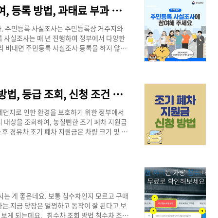
 정부 24 사이트에 접속한다. [정부 24 사..
2024 비대면 주민등록 사실조사 참여, 등록 방법, 과태료 부과 총 정리!
다. 주민등록 사실조사는 주민등록상 거주지와
록 사실조사는 매 년 진행하여 정부에서 다양한
리 비대면 주민등록 사실조사 등록을 하지 않으
면으로 등록하시기 바랍니다. [주민등록 사실주
민(주민등록자)비대면 조사 미 참여자조사 기간
10월 15일조사 방법아래 정부24 앱에서만 가능(PC
>앱스토어 정부24 다운 >>-미 조사 과태..
노후 경유차 조기 폐차 지원금 신청 방법, 등급 조회, 신청 조건 총 정리!
미세먼지로 인한 환경을 보호하기 위한 정부에서
 대상을 조회하여, 놓칠뻔한 조기 폐차 지원금
후 경유차 조기 폐차 지원금은 차량 크기 및 cc
지원금은 아래 표에서 확인해 보시기 바랍니다.
차5인승 초과 승용, 승합, 특수 차 등 5등급
차 지원율)50%70%추가 지원율50%30%무공해
경유차 조기 폐차 신청 방법 노후 ..
시는 게 좋은데요. 보통 침수차인지 모르고 구매
는 지금 당장은 멀쩡하고 동작이 잘 된다고 보
 보게 되는데요. 침수차 조회 방법 침수차 조회