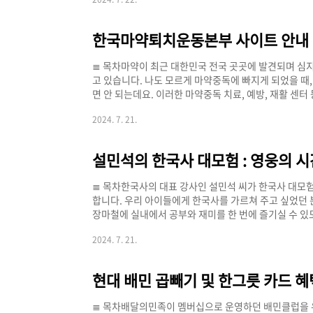
7, 10월) 익월2024년 7월 19일빗썸2.2%(세전)첫 지
각 분기 (3, 6, 9, 12월) 익월코빗2.5%(세전)매 월 
기 >> 빗썸 바로가기 >> 코인원 바로가기 >> 코빗 바로가
≣ 목차마약이 최근 대한민국 전국 곳곳에 발견되며 심
고 있습니다. 나도 모르게 마약중독에 빠지게 되었을 때,
면 안 되는데요. 이러한 마약중독 치료, 예방, 재활 
이 알려졌으면 하여 어떤 내용들이 있는지 사이트에 
2024. 7. 21.
사이트 안내 요약]구분요약 내용마약 종류총 3,410건
프라인, 교육 자료 제공전국 센터 및 연계기관총 15개 
> 한국마약퇴치운동본부 - 마약종류 한국마약퇴치운
해 알 수 있는데요...
≣ 목차한국사의 대표 강사인 설민석 씨가 한국사 대모
합니다. 우리 아이들에게 한국사를 가르쳐 주고 싶었던
장마철에 실내에서 공부와 재미를 한 번에 즐기실 수 있
시기 바랍니다. 티켓 예매하기 > [설민석의 한국사 대모
2024. 7. 21.
~ 8/11일 총 41회공연 장소서울 코엑스 오디토리움티켓 가격
연령전체관람가 설민석의 한국사 대모험 - 공연 일정 
알아볼 텐데요. 이번 설민석의 한국사 대모험 영웅의 시간
≣ 목차배달의민족이 멤버십으로 운영하던 배민클럽을