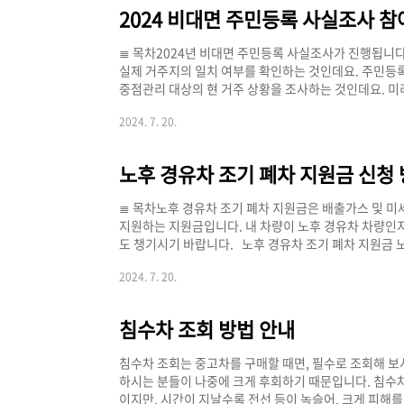
알아보겠습니다 [어학성적 사전등록 확인서 발급 - PC] 1.
≣ 목차2024년 비대면 주민등록 사실조사가 진행됩니
실제 거주지의 일치 여부를 확인하는 것인데요. 주민등
중점관리 대상의 현 거주 상황을 조사하는 것인데요. 미
면, 추후 방문하여 진행하게 되오니 미리 편하게 비대
2024. 7. 20.
사 등록 요약]구분비대면 조사방문 조사조사 대상전 국
2024년 7월 22일 ~ 8월 26일2024년 8월 27일 ~ 
불가)방문 조사정부 24 앱 다운안드로이드 정부24 다운 >
≣ 목차노후 경유차 조기 폐차 지원금은 배출가스 및 
지원하는 지원금입니다. 내 차량이 노후 경유차 차량인지
도 챙기시기 바랍니다. 노후 경유차 조기 폐차 지원금 노
에 따라 지원금이 상이한데요. 노후 경유차 조기 폐차 
2024. 7. 20.
[노후 경유차 조기 폐차 지원금 안내]구분5인승 이하 승용
300만 원300만 원4등급800만 원800만 원기본(폐
차 구매 시 지원금50만 원50만 원 지원금 신청 >> 노후 
침수차 조회 방법 안내
침수차 조회는 중고차를 구매할 때면, 필수로 조회해 보
하시는 분들이 나중에 크게 후회하기 때문입니다. 침수차
이지만, 시간이 지날수록 전선 등이 녹슬어, 크게 피해를