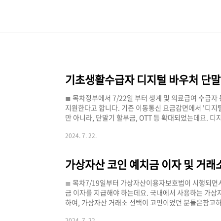
본문 바로가기
≣ 목차정부에서 7/22일 부터 생계 및 의료급여 수급
지원한다고 합니다. 기존 이동통신 요금감면에서 '디지털
만 아니라, 단말기 할부금, OTT 등 확대되었는데요. 디지
대상자이신 분들은 빠르게 신청하시기 바랍니다. [디지
2024. 7. 22.
7/22 ~ 8/29 까지신청 대상이동통신 3사로부터 통
료)지원 금액바우처 85,800원 + 데이터 쿠폰 총 15GB
원받기 위해선 우체국 BC 체크카드 필수 소지 우체국 BC
≣ 목차7/19일부터 가상자산이용자보호법이 시행되면서
금 이자를 지급해야 하는데요. 국내에서 사용하는 가상
하여, 가상자산 거래소 선택이 고민이었던 분들은참고하
요약] *2024년 7월 19일 기준가상자산거래소이자지급시
2024. 7. 22.