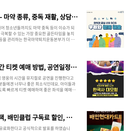
급 10월 10일(별도 공지 예정)코인원1.0%(세전)
3번째 영업일 지급 (첫 지급 8월 5일) 업비트 바로가
기 >> 가상..
한국마약퇴치운동본부 사이트 안내 - 마약 종류, 중독 재활, 상담, 교육, 위치 등
지어 청소년들까지도 마약 중독 등이 이슈가 되
 극복할 수 있는 가장 중요한 골든타임을 놓치
센터 등을 관리하는 한국마약퇴치운동본부가 더 많
대해 안내드리겠습니다. [한국마약퇴치운동본부
중독재활 센터4개 센터 운영예방 교육온라인, 오
센터 와 30개 연계된 의료기관 사이트 이동 하기
동본부에서 안내하는 마약류와 임시마약류에 대
설민석의 한국사 대모험 : 영웅의 시간 티켓 예매 방법, 공연일정, 가격 할인, 주차, 좌석 총 정리!
험 영웅의 시간을 뮤지컬로 공연을 진행한다고
 분들에겐 너무나 좋은 희소식인데요. 아이들과
도록 빠르게 티켓 예매하여 좋은 좌석을 예매하
험 - 영웅의 시간 요약]구분내용공연 일정7/27
VIP석 : 54,900원 / R석 49,900원관람
안내 설민석의 한국사 대모험 공연 일정에 대해
은 1일 총 3회 공연으로 진행됩니다...
현대 배민 곱빼기 및 한그릇 카드 혜택, 배민클럽 구독료 할인, 적립한도 총 정리!
 유료화한다고 공식적으로 발표를 하였습니