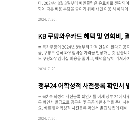
다. 2024년 8월 3일부터 배민클럽은 유료화로 전환되어
화에 따른 비용 부담을 줄이기 위해 배민 이용 시 혜택
드 신청 하기 >> [배민 곱빼기 카드 요약]구분배민 
2024. 7. 20.
럽 지원30,000원10,000원적립 한도월 최대 5만 포인
10,000원전월 실적 조건40만원 이상30만원 이상 배
을 자주 시키는 분들에겐 배민 곱빼기 또는 한 그릇 카드
≣ 목차쿠팡이 2024년 8월부터 가격 인상이 된다고 공
큼, 쿠팡도 결국 와우멤버십 가격을 인상하는 것 같습니
도 쿠팡와우멤버십 비용을 줄이고, 혜택을 많이 가져가
KB 쿠팡와우카드가 대안이 될 거 같습니다. 2025년 
2024. 7. 20.
시기 바랍니다. 카드 혜택 보기 >> [KB 쿠팡와우카드
립률4%2%2%적립 한도월 4만원월 2만원월 2만원연
추가 프로모션매 월 롯데시네마 할인쿠폰 지급 (2024.10
≣ 목차어학성적 사전등록 확인서를 이제 정부 24에서
록 확인서 발급으로 공무원 및 공공기관 취업을 준비하는
요. 빠르게 어학성적 사전등록 확인서 발급 방법에 대
발급 요약]구분내용지원대상어학성적 총 29종(영어 10종
2024. 7. 20.
력 및 전자문서지갑발급 비용무료 정부 24 이동하기 >
적 사전등록 확인서를 발급받는 방법은 PC와 모바일로 