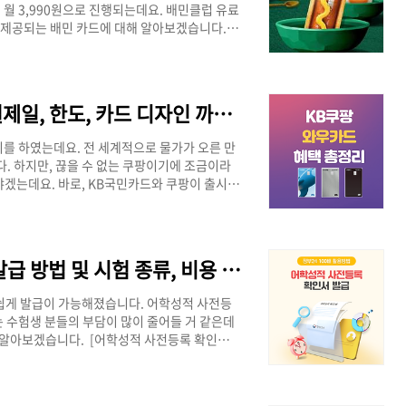
 월 3,990원으로 진행되는데요. 배민클럽 유료
이 제공되는 배민 카드에 대해 알아보겠습니다. 카
곱빼기 카드배민 한그릇카드적립률10%5%배민클
트 적립월 최대 1만 포인트 적립연회비30,000원
민 곱빼기, 한그릇 카드 혜택 배민으로 배달 음식
 혜택을 누리시는 게 비용적으로 이득이 많을..
KB 쿠팡와우카드 혜택 및 연회비, 결제일, 한도, 카드 디자인 까지 총 정리!
지를 하였는데요. 전 세계적으로 물가가 오른 만
다. 하지만, 끊을 수 없는 쿠팡이기에 조금이라
야겠는데요. 바로, KB국민카드와 쿠팡이 출시한
10월 15일까지 프로모션 기간으로 빠르게 알아보
 혜택 요약]구분총 혜택기본 혜택프로모션 혜택적
회비연 2만원전월 실적 조건전월 실적 조건 없음
.15 까지) KB 쿠팡와우카드 혜택 KB..
정부24 어학성적 사전등록 확인서 발급 방법 및 시험 종류, 비용 총 정리!
 쉽게 발급이 가능해졌습니다. 어학성적 사전등
 수험생 분들의 부담이 많이 줄어들 거 같은데
해 알아보겠습니다. [어학성적 사전등록 확인서
 + 제2외국어 19종)발급 방법정부24 본인출
> 어학성적 사전등록 확인서 발급 방법 어학성
두 가지가 있는데요. 각각 발급하는 방법에 대해